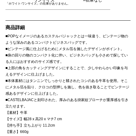
「ホワイト-ワンサイズ」の在庫がありません。
商品詳細
■POPなイメージのあるカステルバジャックとは一味違う、ビンテージ物の
ような深みのあるコンパクトビジネスバッグです。
■ビンテージ風に仕上げるためにメタル箔を施したデザインがポイント。
■身の回りの物のコンパクト化に伴い、ビジネスバッグも小さめで探してい
る人にはおすすめのサイズ感です。
■上部の角をカッティングデザインにすることで、少しやわらかい印象を与
えるデザインに仕上げました。
■本体素材にはタンニンでしっかりと鞣されたコシのある牛革を使用。そこ
にメタル箔を貼り、クロコの型押しを施し、色を抜き取ることでビンテージ
感あるデザインに仕上げました。
■CASTELBAJACと刻印された、厚みのある掛家紋ブローチが重厚感を引き
立たせます。
【素材】牛革
【サイズ】幅28 x 高20 x マチ7 cm
【持ち手】立ち上がり 11.2cm
【重さ】660g