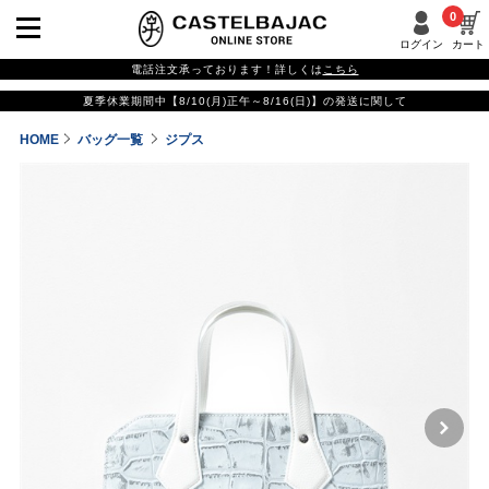
0
ログイン
カート
電話注文承っております！詳しくは
こちら
夏季休業期間中【8/10(月)正午～8/16(日)】の発送に関して
HOME
バッグ一覧
ジプス