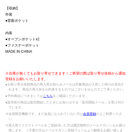
【収納】
外装
●背面ポケット
内装
●オープンポケットx2
●ファスナーポケット
MADE IN CHINA
※在庫が無くてもお取り寄せできます！ご希望の際は取り寄せ依頼から通知
登録をお願いいたします。
●お取り寄せ依頼商品の再入荷お知らせメールは対象商品が入荷した時のみ送信さ
れます。 商品の再入荷をお約束するものではございませんのでご了承ください。
●予約商品につきましては
こちら
をご確認くださいませ。
●販売前の商品は販売開始したときにお知らせする「販売開始メール」を受け付け
ています。
※会員限定機能です。まだ会員になられていない方は
会員登録
の上ご利用くださ
い。
※再入荷リクエストメールをご登録頂いた方は購読無料のメールマガジンをお届け
致します。 ご不要の方はメールマガジン登録フォームより解除をお願い致しま