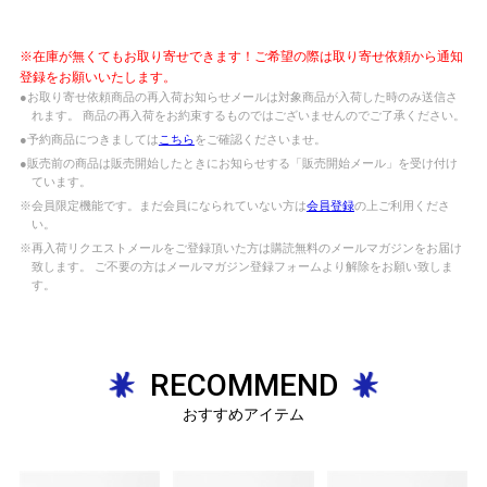
※在庫が無くてもお取り寄せできます！ご希望の際は取り寄せ依頼から通知
登録をお願いいたします。
●お取り寄せ依頼商品の再入荷お知らせメールは対象商品が入荷した時のみ送信さ
れます。 商品の再入荷をお約束するものではございませんのでご了承ください。
●予約商品につきましては
こちら
をご確認くださいませ。
●販売前の商品は販売開始したときにお知らせする「販売開始メール」を受け付け
ています。
※会員限定機能です。まだ会員になられていない方は
会員登録
の上ご利用くださ
い。
※再入荷リクエストメールをご登録頂いた方は購読無料のメールマガジンをお届け
致します。 ご不要の方はメールマガジン登録フォームより解除をお願い致しま
す。
RECOMMEND
おすすめアイテム