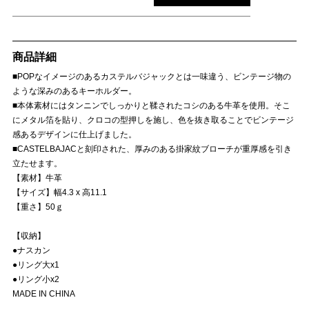
商品詳細
■POPなイメージのあるカステルバジャックとは一味違う、ビンテージ物の
ような深みのあるキーホルダー。
■本体素材にはタンニンでしっかりと鞣されたコシのある牛革を使用。そこ
にメタル箔を貼り、クロコの型押しを施し、色を抜き取ることでビンテージ
感あるデザインに仕上げました。
■CASTELBAJACと刻印された、厚みのある掛家紋ブローチが重厚感を引き
立たせます。
【素材】牛革
【サイズ】幅4.3 x 高11.1
【重さ】50ｇ
【収納】
●ナスカン
●リング大x1
●リング小x2
MADE IN CHINA