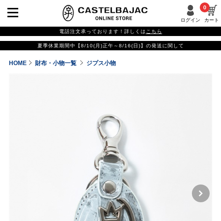
0
ログイン
カート
電話注文承っております！詳しくは
こちら
夏季休業期間中【8/10(月)正午～8/16(日)】の発送に関して
HOME
財布・小物一覧
ジプス小物