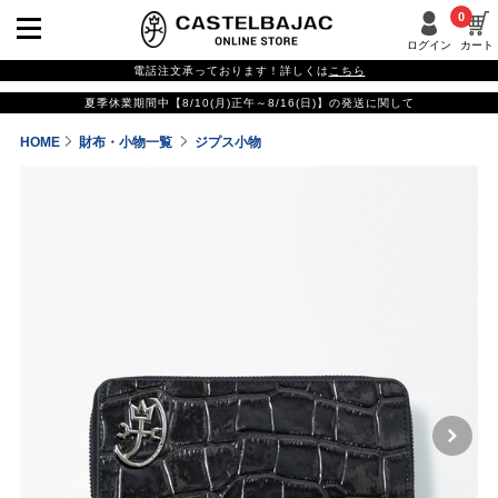
0
ログイン
カート
電話注文承っております！詳しくは
こちら
夏季休業期間中【8/10(月)正午～8/16(日)】の発送に関して
HOME
財布・小物一覧
ジプス小物