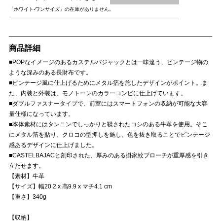
「ホワイト-ワンサイズ」の在庫がありません。
商品詳細
■POPなイメージのあるカステルバジャックとは一味違う、ビンテージ物の
ような深みのある長財布です。
■ビンテージ風に仕上げるためにメタル箔を施したデザインがポイント。ま
た、内装と外装は、モノトーンのカラーコンビに仕上げています。
■ダブルファスナータイプで、前室にはスマートフォンの収納が可能な大容
量仕様になっています。
■本体素材にはタンニンでしっかりと鞣されたコシのある牛革を使用。そこ
にメタル箔を貼り、クロコの型押しを施し、色を抜き取ることでビンテージ
感あるデザインに仕上げました。
■CASTELBAJACと刻印された、厚みのある掛家紋ブローチが重厚感を引き
立たせます。
【素材】牛革
【サイズ】幅20.2 x 高9.9 x マチ4.1 cm
【重さ】340g
【収納】