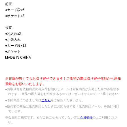
前室
●カード段x6
●ポケットx3
後室
●札入れx2
●小銭入れ
●カード段x12
●ポケット
MADE IN CHINA
※在庫が無くてもお取り寄せできます！ご希望の際は取り寄せ依頼から通知
登録をお願いいたします。
●お取り寄せ依頼商品の再入荷お知らせメールは対象商品が入荷した時のみ送信さ
れます。 商品の再入荷をお約束するものではございませんのでご了承ください。
●予約商品につきましては
こちら
をご確認くださいませ。
●販売前の商品は販売開始したときにお知らせする「販売開始メール」を受け付け
ています。
※会員限定機能です。まだ会員になられていない方は
会員登録
の上ご利用くださ
い。