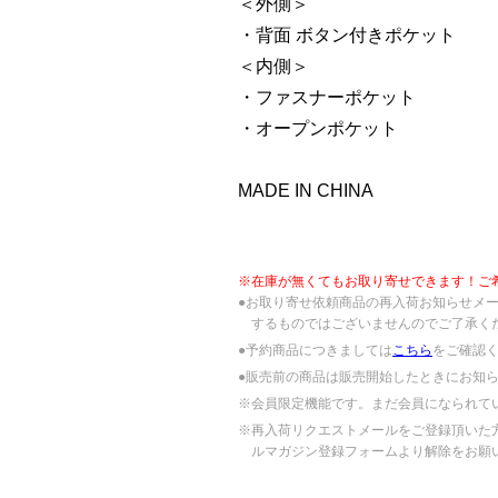
＜外側＞
・背面 ボタン付きポケット
＜内側＞
・ファスナーポケット
・オープンポケット
MADE IN CHINA
※在庫が無くてもお取り寄せできます！ご
●お取り寄せ依頼商品の再入荷お知らせメ
するものではございませんのでご了承く
●予約商品につきましては
こちら
をご確認
●販売前の商品は販売開始したときにお知
※会員限定機能です。まだ会員になられて
※再入荷リクエストメールをご登録頂いた
ルマガジン登録フォームより解除をお願