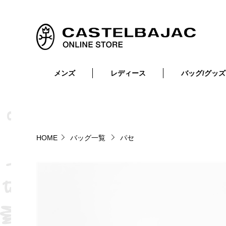
メンズ
レディース
バッグ/グッズ
小物
トップス
ショルダーバッグ
メンズウェア
トップス
ボトムス
ボディ・ウエストバッグ
レディースウェア
ボトムス
小物
セカンド・クラッチバッグ
ゴルフアイテム
HOME
バッグ一覧
パセ
バッグ
バッグ
ビジネス・トートバッグ
リュック・ボストン・キャリー
財布・小物
ベルト
靴