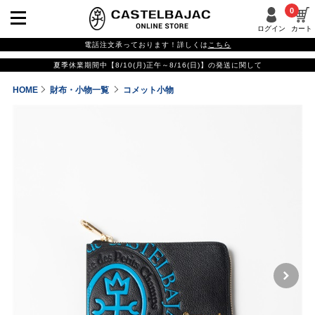
0
ログイン
カート
電話注文承っております！詳しくは
こちら
夏季休業期間中【8/10(月)正午～8/16(日)】の発送に関して
HOME
財布・小物一覧
コメット小物