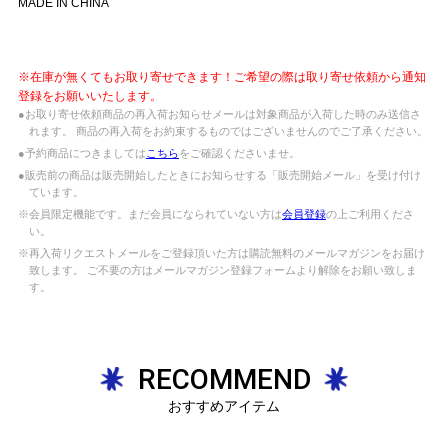
MADE IN CHINA
※在庫が無くてもお取り寄せできます！ご希望の際は取り寄せ依頼から通知
登録をお願いいたします。
●お取り寄せ依頼商品の再入荷お知らせメールは対象商品が入荷した時のみ送信さ
れます。 商品の再入荷をお約束するものではございませんのでご了承ください。
●予約商品につきましては
こちら
をご確認くださいませ。
●販売前の商品は販売開始したときにお知らせする「販売開始メール」を受け付け
ています。
※会員限定機能です。まだ会員になられていない方は
会員登録
の上ご利用くださ
い。
※再入荷リクエストメールをご登録頂いた方は購読無料のメールマガジンをお届け
致します。 ご不要の方はメールマガジン登録フォームより解除をお願い致しま
す。
RECOMMEND
おすすめアイテム