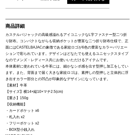
商品詳細
カステルバジャックの高級感溢れるアイコニックなL字ファスナー型二つ折
り財布。コンパクトながらも収納ポケットが豊富な二つ折り財布仕様で、正
面にはCASTELBAJACの象徴である家紋ロゴが6色の豊富なカラーバリエー
ションで彩られています。デザインはどなたでも使えるユニセックスタイプ
なのでメンズ・レディース共にお使いいただけるアイテムです。
本体素材に使われている牛革には、細かなシボ感を出す型押し加工をしてい
ます。また、背面まで届く大きな家紋ロゴは、素押しの型押しと立体的に浮
き出すカラー部分との凹凸が印象的なデザインになっています。
【素材】牛革
【サイズ】横14×縦10×マチ2.5(cm)
【重さ】150g
【収納機能】
・カードポケット x6
・札入れ x2
・フリーポケット x2
・BOX型小銭入れ