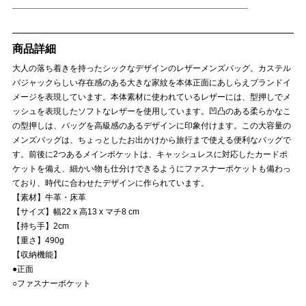
商品詳細
大人の落ち着きを持ったシックなデザインのレザーメンズバッグ。カステル
バジャックらしい存在感のある大きな家紋を本体正面にあしらえブランドイ
メージを表現しています。本体素材に使われているレザーには、型押しでメ
ッシュを表現したソフトなレザーを使用しています。凹凸のある柔らかなこ
の型押しは、バッグを高級感のあるデザインに印象付けます。この大容量の
メンズバッグは、ちょっとしたお出かけから旅行まで使える便利なバッグで
す。前後に2つあるメインポケットは、キャッシュレスに対応したカードポ
ケットを備え、細かい物も仕分けできるようにファスナーポケットも備わっ
ており、時代に合わせたデザインに作られています。
【素材】牛革・床革
【サイズ】幅22 x 高13 x マチ8 cm
【持ち手】2cm
【重さ】490g
【収納機能】
●正面
○ファスナーポケット