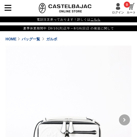
0
ログイン
カート
電話注文承っております！詳しくは
こちら
夏季休業期間中【8/10(月)正午～8/16(日)】の発送に関して
HOME
バッグ一覧
ガルボ