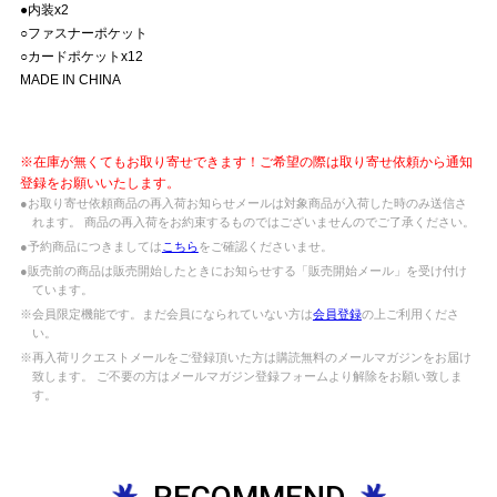
●内装x2
○ファスナーポケット
○カードポケットx12
MADE IN CHINA
※在庫が無くてもお取り寄せできます！ご希望の際は取り寄せ依頼から通知
登録をお願いいたします。
●お取り寄せ依頼商品の再入荷お知らせメールは対象商品が入荷した時のみ送信さ
れます。 商品の再入荷をお約束するものではございませんのでご了承ください。
●予約商品につきましては
こちら
をご確認くださいませ。
●販売前の商品は販売開始したときにお知らせする「販売開始メール」を受け付け
ています。
※会員限定機能です。まだ会員になられていない方は
会員登録
の上ご利用くださ
い。
※再入荷リクエストメールをご登録頂いた方は購読無料のメールマガジンをお届け
致します。 ご不要の方はメールマガジン登録フォームより解除をお願い致しま
す。