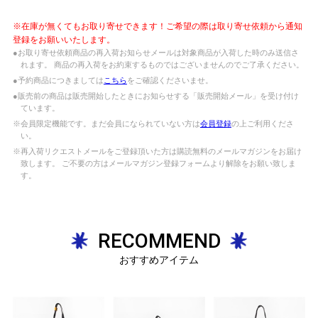
※在庫が無くてもお取り寄せできます！ご希望の際は取り寄せ依頼から通知
登録をお願いいたします。
●お取り寄せ依頼商品の再入荷お知らせメールは対象商品が入荷した時のみ送信さ
れます。 商品の再入荷をお約束するものではございませんのでご了承ください。
●予約商品につきましては
こちら
をご確認くださいませ。
●販売前の商品は販売開始したときにお知らせする「販売開始メール」を受け付け
ています。
※会員限定機能です。まだ会員になられていない方は
会員登録
の上ご利用くださ
い。
※再入荷リクエストメールをご登録頂いた方は購読無料のメールマガジンをお届け
致します。 ご不要の方はメールマガジン登録フォームより解除をお願い致しま
す。
RECOMMEND
おすすめアイテム