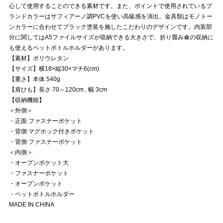
心して使用することのできる素材です。また、ポイントで使用されているブ
ランドカラーはサフィアーノ調PVCを使い高級感を演出。金具類はモノトー
ンカラーに合わせてブラック塗装を施したこだわりのデザインです。内装部
分に関してはA5ファイルサイズが収納できる大きさで、折り畳み傘の収納に
も使えるペットボトルホルダーがあります。
【素材】ポリウレタン
【サイズ】横18×縦30×マチ6(cm)
【重さ】本体 540g
【肩ひも】長さ 70～120cm , 幅 3cm
【収納機能】
＜外側＞
・正面 ファスナーポケット
・背側 マグホック付きポケット
・背側 ファスナーポケット
＜内側＞
・オープンポケット大
・ファスナーポケット
・オープンポケット
・ペットボトルホルダー
MADE IN CHINA