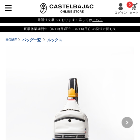
0
ログイン
カート
電話注文承っております！詳しくは
こちら
夏季休業期間中【8/10(月)正午～8/16(日)】の発送に関して
HOME
バッグ一覧
ルックス