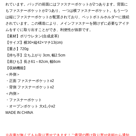
れています。バッグの前面にはファスナーポケットが2つあります。背面に
もファスナーポケットが2つあり、一つは横ファスナーポケット。もう一つ
は縦にファスナーポケットが配置されており、ペットボトルホルダーに接続
されています。この構造により、メインファスナーを開けずに必要なアイテ
ムをすぐに取り出すことができ、利便性が抜群です。
【素材】ポリウレタン(合成皮革)
【サイズ】横30×縦42×マチ13(cm)
【重さ】720g
【持ち手】立ち上がり 3cm, 幅2.5cm
【肩ひも】長さ61～82cm, 幅6cm
【収納機能】
＜外側＞
・正面 ファスナーポケットx2
・背側 ファスナーポケットx2
＜内側＞
・ファスナーポケット
・オープンポケット 大x1,小x2
MADE IN CHINA
※在庫が無くてもお取り寄せできます！ご希望の際は取り寄せ依頼から通知