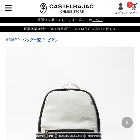
0
ログイン
カート
電話注文承っております！詳しくは
こちら
夏季休業期間中【8/10(月)正午～8/16(日)】の発送に関して
HOME
バッグ一覧
ビアン