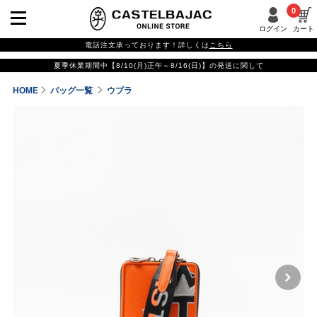
0
ログイン
カート
電話注文承っております！詳しくは
こちら
夏季休業期間中【8/10(月)正午～8/16(日)】の発送に関して
HOME
バッグ一覧
ウプラ