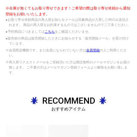
※在庫が無くてもお取り寄せできます！ご希望の際は取り寄せ依頼から通知
登録をお願いいたします。
●お取り寄せ依頼商品の再入荷お知らせメールは対象商品が入荷した時のみ送信さ
れます。 商品の再入荷をお約束するものではございませんのでご了承ください。
●予約商品につきましては
こちら
をご確認くださいませ。
●販売前の商品は販売開始したときにお知らせする「販売開始メール」を受け付け
ています。
※会員限定機能です。まだ会員になられていない方は
会員登録
の上ご利用くださ
い。
※再入荷リクエストメールをご登録頂いた方は購読無料のメールマガジンをお届け
致します。 ご不要の方はメールマガジン登録フォームより解除をお願い致しま
す。
RECOMMEND
おすすめアイテム