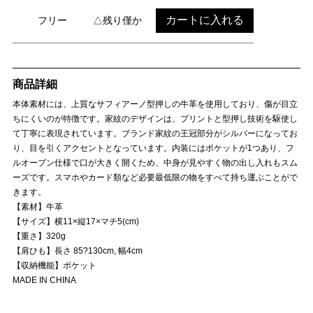
カートに入れる
フリー
△残り僅か
商品詳細
本体素材には、上質なサフィアーノ型押しの牛革を使用しており、傷が目立
ちにくいのが特徴です。家紋のデザインは、プリントと型押し技術を駆使し
て丁寧に表現されています。ブランド家紋の王冠部分がシルバーになってお
り、目を引くアクセントとなっています。内装にはポケットが1つあり、フ
ルオープン仕様で口が大きく開くため、中身が見やすく物の出し入れもスム
ーズです。スマホやカード類など必要最低限の物をすべて持ち運ぶことがで
きます。
【素材】牛革
【サイズ】横11×縦17×マチ5(cm)
【重さ】320g
【肩ひも】長さ 85?130cm, 幅4cm
【収納機能】ポケット
MADE IN CHINA