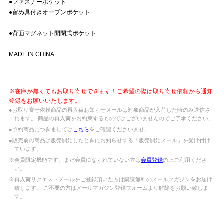
●ファスナーポケット
●留め具付きオープンポケット
●背面マグネット開閉式ポケット
MADE IN CHINA
※在庫が無くてもお取り寄せできます！ご希望の際は取り寄せ依頼から通知
登録をお願いいたします。
●お取り寄せ依頼商品の再入荷お知らせメールは対象商品が入荷した時のみ送信さ
れます。 商品の再入荷をお約束するものではございませんのでご了承ください。
●予約商品につきましては
こちら
をご確認くださいませ。
●販売前の商品は販売開始したときにお知らせする「販売開始メール」を受け付け
ています。
※会員限定機能です。まだ会員になられていない方は
会員登録
の上ご利用くださ
い。
※再入荷リクエストメールをご登録頂いた方は購読無料のメールマガジンをお届け
致します。 ご不要の方はメールマガジン登録フォームより解除をお願い致しま
す。