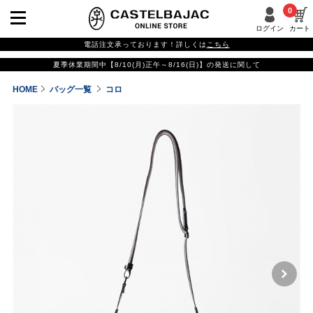
0
ログイン
カート
電話注文承っております！詳しくは
こちら
夏季休業期間中【8/10(月)正午～8/16(日)】の発送に関して
HOME
バッグ一覧
コロ