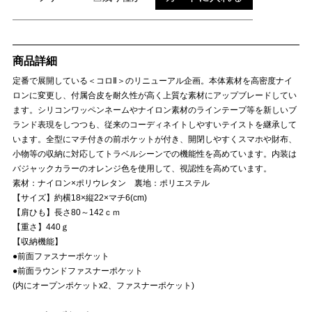
商品詳細
定番で展開している＜コロⅡ＞のリニューアル企画。本体素材を高密度ナイ
ロンに変更し、付属合皮を耐久性が高く上質な素材にアップブレードしてい
ます。シリコンワッペンネームやナイロン素材のラインテープ等を新しいブ
ランド表現をしつつも、従来のコーディネイトしやすいテイストを継承して
います。全型にマチ付きの前ポケットが付き、開閉しやすくスマホや財布、
小物等の収納に対応してトラベルシーンでの機能性を高めています。内装は
バジャックカラーのオレンジ色を使用して、視認性を高めています。
素材：ナイロン×ポリウレタン 裏地：ポリエステル
【サイズ】約横18×縦22×マチ6(cm)
【肩ひも】長さ80～142ｃｍ
【重さ】440ｇ
【収納機能】
●前面ファスナーポケット
●前面ラウンドファスナーポケット
(内にオープンポケットx2、ファスナーポケット)