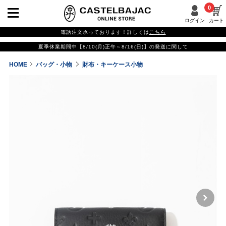
0
ログイン
カート
電話注文承っております！詳しくは
こちら
夏季休業期間中【8/10(月)正午～8/16(日)】の発送に関して
HOME
バッグ・小物
財布・キーケース小物