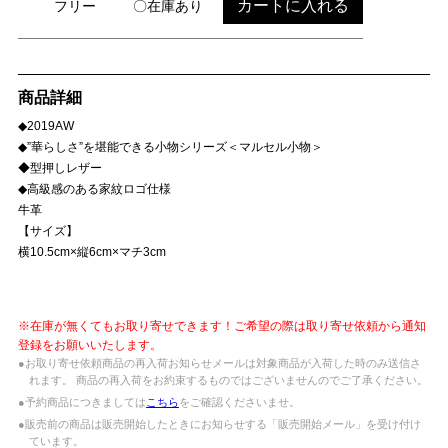
カートに入れる
フリー
〇在庫あり
商品詳細
◆2019AW
◆”華らしさ”を堪能できる小物シリーズ＜マルセル小物＞
◆型押しレザー
◆高級感のある家紋ロゴ仕様
牛革
【サイズ】
横10.5cm×縦6cm×マチ3cm
※在庫が無くてもお取り寄せできます！ご希望の際は取り寄せ依頼から通知
登録をお願いいたします。
●お取り寄せ依頼商品の再入荷お知らせメールは対象商品が入荷した時のみ送信さ
れます。 商品の再入荷をお約束するものではございませんのでご了承ください。
●予約商品につきましては
こちら
をご確認くださいませ。
●販売前の商品は販売開始したときにお知らせする「販売開始メール」を受け付け
ています。