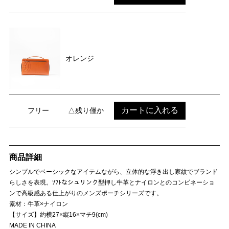
オレンジ
カートに入れる
フリー
△残り僅か
商品詳細
シンプルでベーシックなアイテムながら、立体的な浮き出し家紋でブランド
らしさを表現。ｿﾌﾄなシュリンク型押し牛革とナイロンとのコンビネーショ
ンで高級感ある仕上がりのメンズポーチシリーズです。
素材：牛革×ナイロン
【サイズ】約横27×縦16×マチ9(cm)
MADE IN CHINA