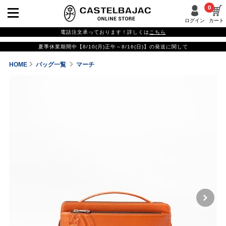
0
ログイン
カート
電話注文承っております！詳しくは
こちら
夏季休業期間中【8/10(月)正午～8/16(日)】の発送に関して
HOME
バッグ一覧
マーチ