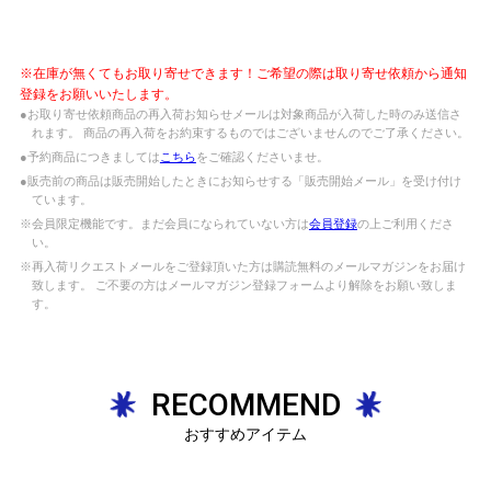
※在庫が無くてもお取り寄せできます！ご希望の際は取り寄せ依頼から通知
登録をお願いいたします。
●お取り寄せ依頼商品の再入荷お知らせメールは対象商品が入荷した時のみ送信さ
れます。 商品の再入荷をお約束するものではございませんのでご了承ください。
●予約商品につきましては
こちら
をご確認くださいませ。
●販売前の商品は販売開始したときにお知らせする「販売開始メール」を受け付け
ています。
※会員限定機能です。まだ会員になられていない方は
会員登録
の上ご利用くださ
い。
※再入荷リクエストメールをご登録頂いた方は購読無料のメールマガジンをお届け
致します。 ご不要の方はメールマガジン登録フォームより解除をお願い致しま
す。
RECOMMEND
おすすめアイテム