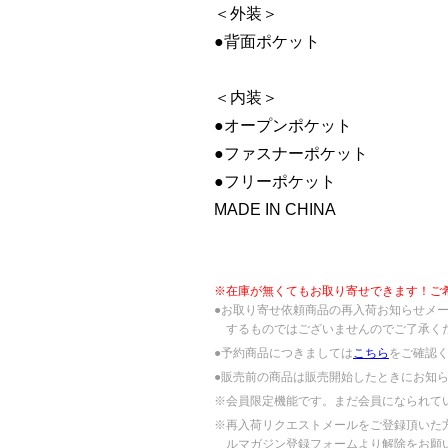
＜外装＞
●背面ポケット
＜内装＞
●オープンポケット
●ファスナーポケット
●フリーポケット
MADE IN CHINA
※在庫が無くてもお取り寄せできます！ご
●お取り寄せ依頼商品の再入荷お知らせメ
するものではございませんのでご了承く
●予約商品につきましては
こちら
をご確認
●販売前の商品は販売開始したときにお知
※会員限定機能です。まだ会員になられて
※再入荷リクエストメールをご登録頂いた
ルマガジン登録フォームより解除をお願