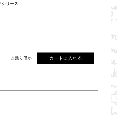
グシリーズ
カートに入れる
ー
△残り僅か