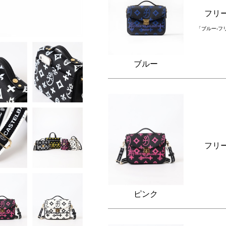
フリ
「ブルー-フ
ブルー
フリ
ピンク