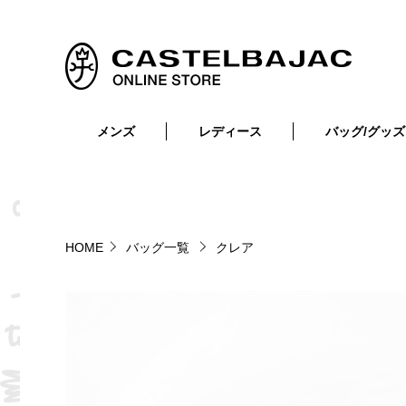
メンズ
レディース
バッグ/グッズ
小物
トップス
ショルダーバッグ
メンズウェア
トップス
ボトムス
ボディ・ウエストバッグ
レディースウェア
ボトムス
小物
セカンド・クラッチバッグ
ゴルフアイテム
HOME
バッグ一覧
クレア
バッグ
バッグ
ビジネス・トートバッグ
リュック・ボストン・キャリー
財布・小物
ベルト
靴