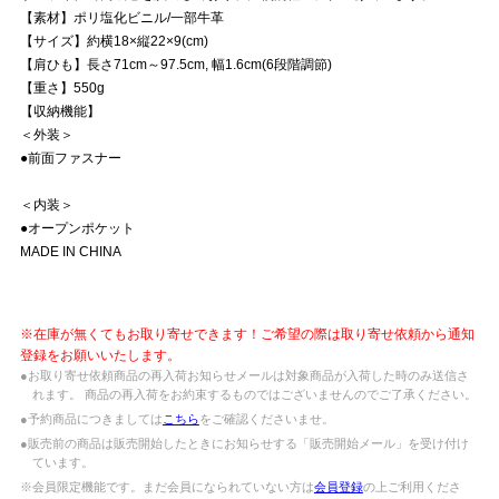
【素材】ポリ塩化ビニル/一部牛革
【サイズ】約横18×縦22×9(cm)
【肩ひも】長さ71cm～97.5cm, 幅1.6cm(6段階調節)
【重さ】550g
【収納機能】
＜外装＞
●前面ファスナー
＜内装＞
●オープンポケット
MADE IN CHINA
※在庫が無くてもお取り寄せできます！ご希望の際は取り寄せ依頼から通知
登録をお願いいたします。
●お取り寄せ依頼商品の再入荷お知らせメールは対象商品が入荷した時のみ送信さ
れます。 商品の再入荷をお約束するものではございませんのでご了承ください。
●予約商品につきましては
こちら
をご確認くださいませ。
●販売前の商品は販売開始したときにお知らせする「販売開始メール」を受け付け
ています。
※会員限定機能です。まだ会員になられていない方は
会員登録
の上ご利用くださ