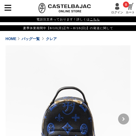
0
ログイン
カート
電話注文承っております！詳しくは
こちら
夏季休業期間中【8/10(月)正午～8/16(日)】の発送に関して
HOME
バッグ一覧
クレア