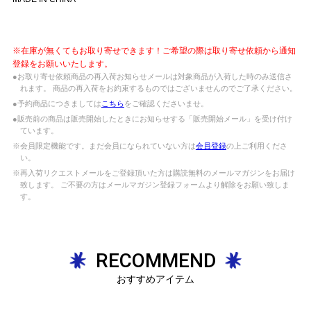
※在庫が無くてもお取り寄せできます！ご希望の際は取り寄せ依頼から通知
登録をお願いいたします。
●お取り寄せ依頼商品の再入荷お知らせメールは対象商品が入荷した時のみ送信さ
れます。 商品の再入荷をお約束するものではございませんのでご了承ください。
●予約商品につきましては
こちら
をご確認くださいませ。
●販売前の商品は販売開始したときにお知らせする「販売開始メール」を受け付け
ています。
※会員限定機能です。まだ会員になられていない方は
会員登録
の上ご利用くださ
い。
※再入荷リクエストメールをご登録頂いた方は購読無料のメールマガジンをお届け
致します。 ご不要の方はメールマガジン登録フォームより解除をお願い致しま
す。
RECOMMEND
おすすめアイテム