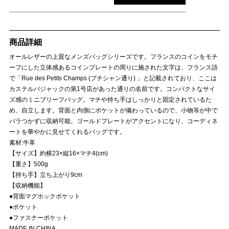
商品詳細
オールレザーの上質なメンズバッグシリーズです。フランスのコインをモチ
ーフにした立体感あるコインプレートの周りに施された文字は、フランス語
で「Rue des Petits Champs (プチシャン通り) 」と記載されており、ここは
カステルバジャックの第1号店があった通りの名前です。コンパクトなサイ
ズ感のミニブリーフバッグ。マチや持ち手はしっかりと固定されているた
め、自立します。背面と内側にポケットが備わっているので、小物等が中で
バラつかずに収納可能。ゴールドプレートがアクセントになり、コーディネ
ートを華やかに見せてくれるバッグです。
素材:牛革
【サイズ】約横23×縦16×マチ4(cm)
【重さ】500g
【持ち手】立ち上がり9cm
【収納機能】
●背面マグホックポケット
●ポケット
●ファスナーポケット
MADE IN CHINA