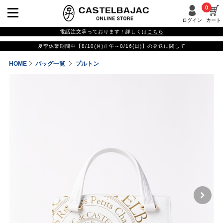
0
ログイン
カート
電話注文承っております！詳しくは
こちら
夏季休業期間中【8/10(月)正午～8/16(日)】の発送に関して
HOME
バッグ一覧
プルトン