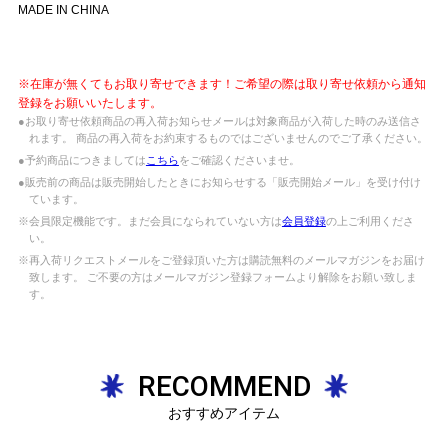
MADE IN CHINA
※在庫が無くてもお取り寄せできます！ご希望の際は取り寄せ依頼から通知
登録をお願いいたします。
●お取り寄せ依頼商品の再入荷お知らせメールは対象商品が入荷した時のみ送信さ
れます。 商品の再入荷をお約束するものではございませんのでご了承ください。
●予約商品につきましては
こちら
をご確認くださいませ。
●販売前の商品は販売開始したときにお知らせする「販売開始メール」を受け付け
ています。
※会員限定機能です。まだ会員になられていない方は
会員登録
の上ご利用くださ
い。
※再入荷リクエストメールをご登録頂いた方は購読無料のメールマガジンをお届け
致します。 ご不要の方はメールマガジン登録フォームより解除をお願い致しま
す。
RECOMMEND
おすすめアイテム