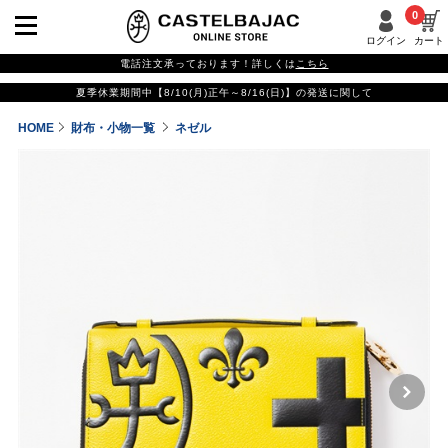
0
ログイン
カート
電話注文承っております！詳しくは
こちら
夏季休業期間中【8/10(月)正午～8/16(日)】の発送に関して
HOME
財布・小物一覧
ネゼル