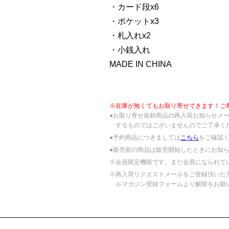
・カード段x6
・ポケットx3
・札入れx2
・小銭入れ
MADE IN CHINA
※在庫が無くてもお取り寄せできます！ご
●お取り寄せ依頼商品の再入荷お知らせメ
するものではございませんのでご了承く
●予約商品につきましては
こちら
をご確認
●販売前の商品は販売開始したときにお知
※会員限定機能です。まだ会員になられて
※再入荷リクエストメールをご登録頂いた
ルマガジン登録フォームより解除をお願