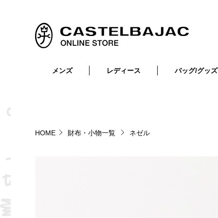
メンズ
レディース
バッグ/グッズ
小物
トップス
ショルダーバッグ
メンズウェア
トップス
ボトムス
ボディ・ウエストバッグ
レディースウェア
ボトムス
小物
セカンド・クラッチバッグ
ゴルフアイテム
HOME
財布・小物一覧
ネゼル
バッグ
バッグ
ビジネス・トートバッグ
リュック・ボストン・キャリー
財布・小物
ベルト
靴