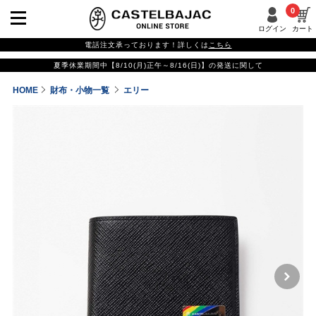
0
ログイン
カート
電話注文承っております！詳しくは
こちら
夏季休業期間中【8/10(月)正午～8/16(日)】の発送に関して
HOME
財布・小物一覧
エリー