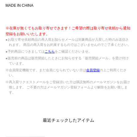
MADE IN CHINA
※在庫が無くてもお取り寄せできます！ご希望の際は取り寄せ依頼から通知
登録をお願いいたします。
●お取り寄せ依頼商品の再入荷お知らせメールは対象商品が入荷した時のみ送信さ
れます。 商品の再入荷をお約束するものではございませんのでご了承ください。
●予約商品につきましては
こちら
をご確認くださいませ。
●販売前の商品は販売開始したときにお知らせする「販売開始メール」を受け付け
ています。
※会員限定機能です。まだ会員になられていない方は
会員登録
の上ご利用くださ
い。
※再入荷リクエストメールをご登録頂いた方は購読無料のメールマガジンをお届け
致します。 ご不要の方はメールマガジン登録フォームより解除をお願い致しま
す。
最近チェックしたアイテム